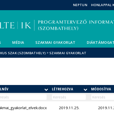
Események
ELTE a
Hírek
NEPTUN
HONLAPPAL 
sajtóban
S
MÉDIA
SZAKMAI GYAKORLAT
DIÁKTÁMOGA
>
IKUS SZAK (SZOMBATHELY)
SZAKMAI GYAKORLAT
JLNÉV
LÉTREHOZVA
MÓDOSÍTVA
akmai_gyakorlat_elvek.docx
2019.11.25.
2019.11.