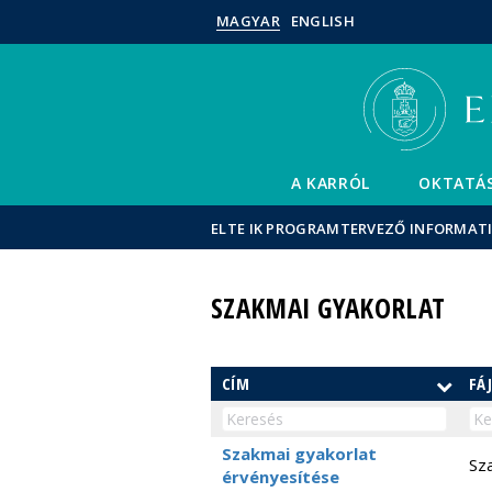
MAGYAR
ENGLISH
A KARRÓL
OKTATÁ
ELTE IK PROGRAMTERVEZŐ INFORMAT
SZAKMAI GYAKORLAT
CÍM
FÁ
Szakmai gyakorlat
Sz
érvényesítése