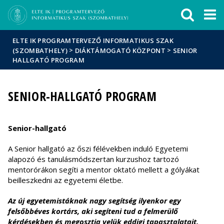
Események
ELTE a
Hírek
sajtóban
ELTE IK PROGRAMTERVEZŐ INFORMATIKUS SZAK
>
>
(SZOMBATHELY)
DIÁKTÁMOGATÓ KÖZPONT
SENIOR
HALLGATÓ PROGRAM
SENIOR-HALLGATÓ PROGRAM
Senior-hallgató
A Senior hallgató az őszi félévekben induló Egyetemi
alapozó és tanulásmódszertan kurzushoz tartozó
mentorórákon segíti a mentor oktató mellett a gólyákat
beilleszkedni az egyetemi életbe.
Az új egyetemistáknak nagy segítség ilyenkor egy
felsőbbéves kortárs, aki segíteni tud a felmerülő
kérdésekben és megosztja velük eddigi tapasztalatait.