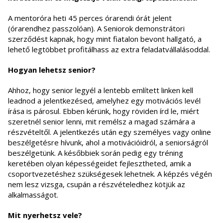
A mentoróra heti 45 perces órarendi órát jelent
(órarendhez passzolóan). A Seniorok demonstrátori
szerződést kapnak, hogy mint fiatalon bevont hallgató, a
lehető legtöbbet profitálhass az extra feladatvállalásoddal.
Hogyan lehetsz senior?
Ahhoz, hogy senior legyél a lentebb említett linken kell
leadnod a jelentkezésed, amelyhez egy motivációs levél
írása is párosul. Ebben kérünk, hogy röviden írd le, miért
szeretnél senior lenni, mit remélsz a magad számára a
részvételtől. A jelentkezés után egy személyes vagy online
beszélgetésre hívunk, ahol a motivációidról, a seniorságról
beszélgetünk. A későbbiek során pedig egy tréning
keretében olyan képességeidet fejlesztheted, amik a
csoportvezetéshez szükségesek lehetnek. A képzés végén
nem lesz vizsga, csupán a részvételedhez kötjük az
alkalmasságot.
Mit nyerhetsz vele?